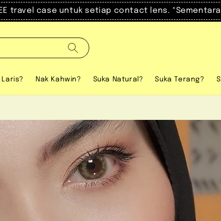
el case untuk setiap contact lens. *Sementara stock 
 Laris?
Nak Kahwin?
Suka Natural?
Suka Terang?
S