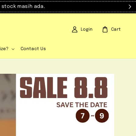
masih ada.
Login
Cart
ize?
Contact Us